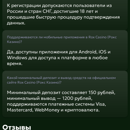
К регистрации допускаются пользователи из
России и стран СНГ, достигшие 18 лет и
прошедшие быструю процедуру подтверждения
данных.
Поддерживаются ли мобильные приложения в Rox Casino (Рокс
Казино)?
Да, доступны приложения для Android, iOS и
Windows для доступа к платформе в любое
время.
Какой минимальный депозит и вывод средств на официальном
сайте Rox Casino (Рокс Казино)?
Минимальный депозит составляет 150 рублей,
минимальный вывод — 1200 рублей,
поддерживаются платежные системы Visa,
Mastercard, WebMoney и криптовалюта.
Отзывы